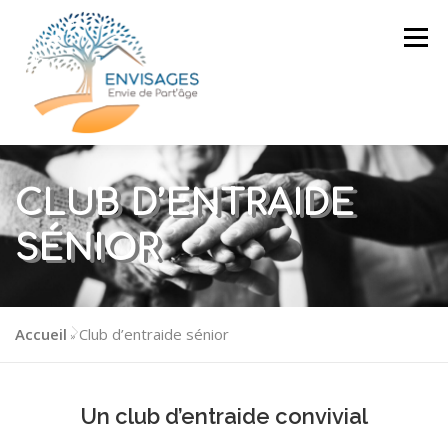
Aller
au
Menu
contenu
CLUB D’ENTRAIDE
L’ASSOCIATION
CLUB D’ENTRAIDE
SÉNIOR
SÉNIOR
PROJET DE
NOUS SOUTENIR
MAISON PARTAGÉE
Accueil
Club d’entraide sénior
»
CONTACT
Un club d’entraide convivial