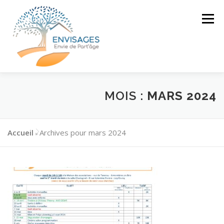
Aller
au
Menu
contenu
MOIS :
MARS 2024
L’ASSOCIATION
CLUB D’ENTRAIDE
SÉNIOR
Accueil
Archives pour mars 2024
»
PROJET DE
NOUS SOUTENIR
MAISON PARTAGÉE
CONTACT