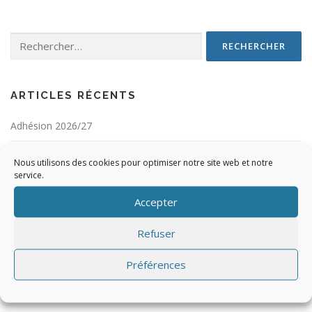
Rechercher :
ARTICLES RÉCENTS
Adhésion 2026/27
Planning du club (2e trimestre 2026)
Nous utilisons des cookies pour optimiser notre site web et notre
service.
Planning du club (3e trimestre 2026)
Accepter
Planning du club (1er trimestre 2026)
Refuser
Planning du club (4e trimestre 2025)
Préférences
ARCHIVES