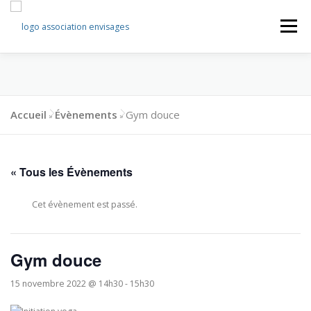
Aller
au
Menu
contenu
L’ASSOCIATION
CLUB D’ENTRAIDE
SÉNIOR
Accueil
Évènements
Gym douce
»
»
PROJET DE
NOUS SOUTENIR
MAISON PARTAGÉE
« Tous les Évènements
CONTACT
Cet évènement est passé.
Gym douce
15 novembre 2022 @ 14h30
-
15h30