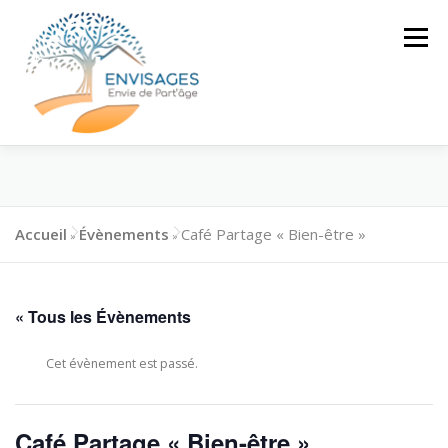
Aller
au
Menu
contenu
L’ASSOCIATION
CLUB D’ENTRAIDE
SÉNIOR
Accueil
Évènements
Café Partage « Bien-être »
»
»
PROJET DE
NOUS SOUTENIR
MAISON PARTAGÉE
« Tous les Évènements
CONTACT
Cet évènement est passé.
Café Partage « Bien-être »