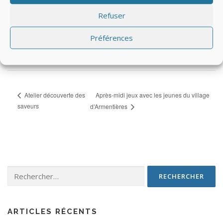
LIEU
Maison des associations (Armentières en Brie)
Refuser
Rue des vignettes
Préférences
Armentieres en brie (77440)
,
77440
France
+ Google
Map
Après-midi jeux avec les jeunes du village
Atelier découverte des
saveurs
d’Armentières
Rechercher :
ARTICLES RÉCENTS